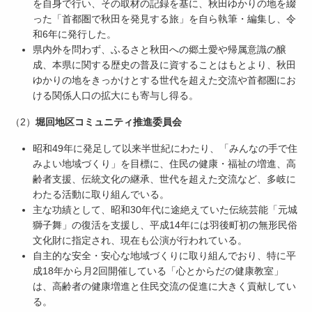
を自身で行い、その取材の記録を基に、秋田ゆかりの地を綴
った「首都圏で秋田を発見する旅」を自ら執筆・編集し、令
和6年に発行した。
県内外を問わず、ふるさと秋田への郷土愛や帰属意識の醸
成、本県に関する歴史の普及に資することはもとより、秋田
ゆかりの地をきっかけとする世代を超えた交流や首都圏にお
ける関係人口の拡大にも寄与し得る。
（2）
堀回地区コミュニティ推進委員会
昭和49年に発足して以来半世紀にわたり、「みんなの手で住
みよい地域づくり」を目標に、住民の健康・福祉の増進、高
齢者支援、伝統文化の継承、世代を超えた交流など、多岐に
わたる活動に取り組んでいる。
主な功績として、昭和30年代に途絶えていた伝統芸能「元城
獅子舞」の復活を支援し、平成14年には羽後町初の無形民俗
文化財に指定され、現在も公演が行われている。
自主的な安全・安心な地域づくりに取り組んでおり、特に平
成18年から月2回開催している「心とからだの健康教室」
は、高齢者の健康増進と住民交流の促進に大きく貢献してい
る。