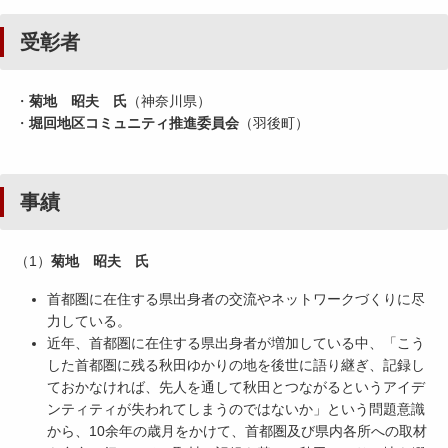
受彰者
・
菊地 昭夫 氏
（神奈川県）
・
堀回地区コミュニティ推進委員会
（羽後町）
事績
（1）
菊地 昭夫 氏
首都圏に在住する県出身者の交流やネットワークづくりに尽
力している。
近年、首都圏に在住する県出身者が増加している中、「こう
した首都圏に残る秋田ゆかりの地を後世に語り継ぎ、記録し
ておかなければ、先人を通して秋田とつながるというアイデ
ンティティが失われてしまうのではないか」という問題意識
から、10余年の歳月をかけて、首都圏及び県内各所への取材