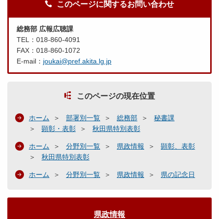
このページに関するお問い合わせ
総務部 広報広聴課
TEL：018-860-4091
FAX：018-860-1072
E-mail：
joukai@pref.akita.lg.jp
このページの現在位置
ホーム
部署別一覧
総務部
秘書課
顕彰・表彰
秋田県特別表彰
ホーム
分野別一覧
県政情報
顕彰、表彰
秋田県特別表彰
ホーム
分野別一覧
県政情報
県の記念日
県政情報