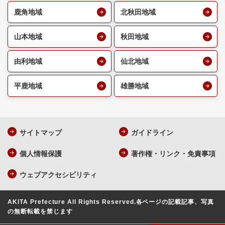
鹿角地域
北秋田地域
山本地域
秋田地域
由利地域
仙北地域
平鹿地域
雄勝地域
サイトマップ
ガイドライン
個人情報保護
著作権・リンク・免責事項
ウェブアクセシビリティ
AKITA Prefecture All Rights Reserved.
各ページの記載記事、写真
の無断転載を禁じます