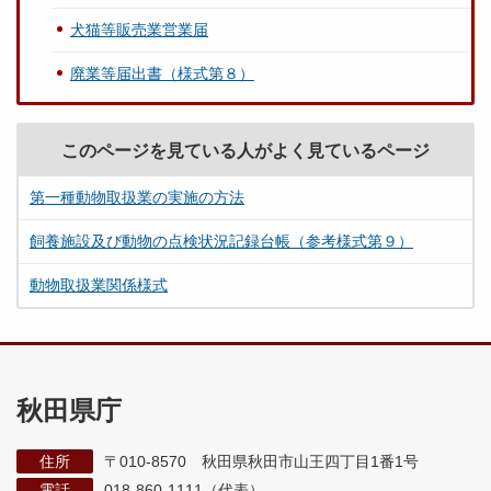
犬猫等販売業営業届
廃業等届出書（様式第８）
このページを見ている人がよく見ているページ
第一種動物取扱業の実施の方法
飼養施設及び動物の点検状況記録台帳（参考様式第９）
動物取扱業関係様式
秋田県庁
住所
〒010-8570 秋田県秋田市山王四丁目1番1号
電話
018-860-1111（代表）