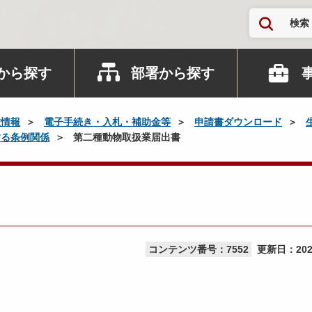
検索
から探す
部署から探す
政情報
電子手続き・入札・補助金等
申請書ダウンロード
する条例関係
第二種動物取扱業届出書
コンテンツ番号：7552
更新日：
20