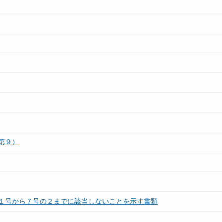
第９）
１号から７号の２までに該当しないことを示す書類