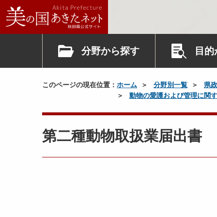
分野から探す
目的
このページの現在位置：
ホーム
分野別一覧
県
動物の愛護および管理に関
第二種動物取扱業届出書