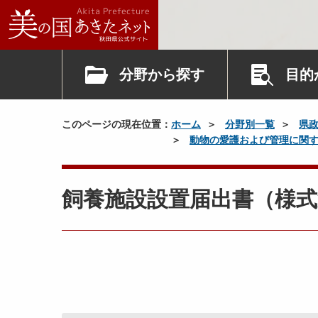
分野から探す
目的
このページの現在位置：
ホーム
分野別一覧
県
動物の愛護および管理に関
飼養施設設置届出書（様式