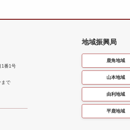
地域振興局
鹿角地域
目1番1号
山本地域
分まで
由利地域
平鹿地域