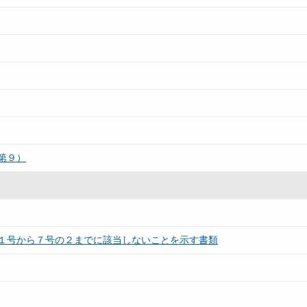
第９）
１号から７号の２までに該当しないことを示す書類