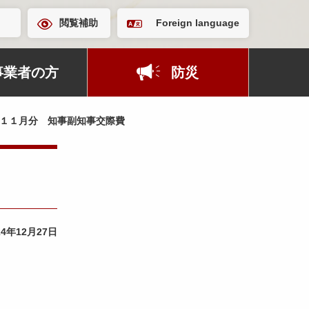
閲覧補助
Foreign language
事業者の方
防災
１１月分 知事副知事交際費
24年12月27日