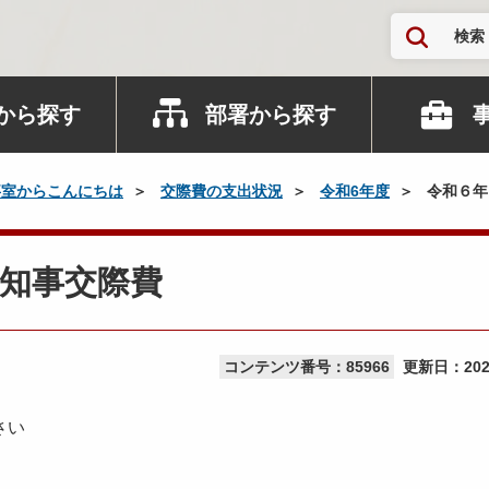
検索
から探す
部署から探す
事室からこんにちは
交際費の支出状況
令和6年度
令和６年
知事交際費
コンテンツ番号：85966
更新日：
20
さい