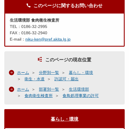
このページに関するお問い合わせ
生活環境部 食肉衛生検査所
TEL：0186-32-2995
FAX：0186-32-2940
E-mail：
niku-ken@pref.akita.lg.jp
このページの現在位置
ホーム
分野別一覧
暮らし・環境
衛生・水道
許認可・届出
ホーム
部署別一覧
生活環境部
食肉衛生検査所
食鳥処理事業の許可
暮らし・環境