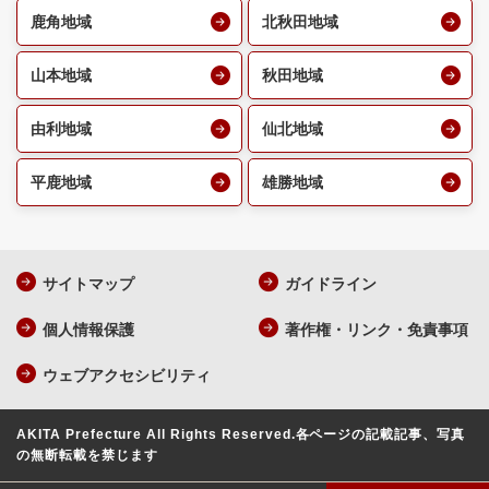
鹿角地域
北秋田地域
山本地域
秋田地域
由利地域
仙北地域
平鹿地域
雄勝地域
サイトマップ
ガイドライン
個人情報保護
著作権・リンク・免責事項
ウェブアクセシビリティ
AKITA Prefecture All Rights Reserved.
各ページの記載記事、写真
の無断転載を禁じます