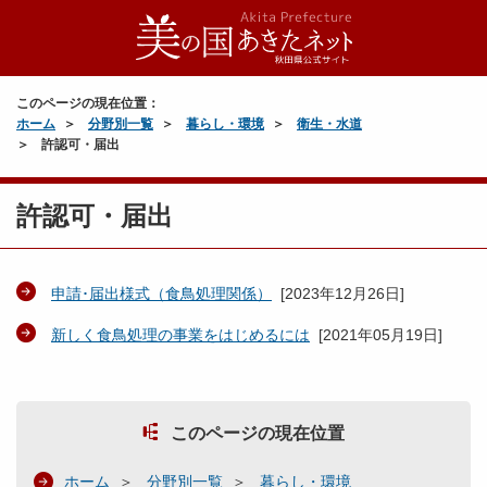
このページの現在位置：
ホーム
分野別一覧
暮らし・環境
衛生・水道
許認可・届出
許認可・届出
申請･届出様式（食鳥処理関係）
[
2023年12月26日
]
新しく食鳥処理の事業をはじめるには
[
2021年05月19日
]
このページの現在位置
ホーム
分野別一覧
暮らし・環境