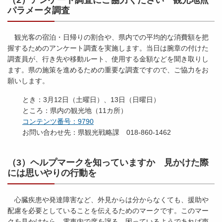
（2）アンケート調査にご協力ください 観光地点
パラメータ調査
観光客の宿泊・日帰りの割合や、県内での平均的な消費額を把
握するためのアンケート調査を実施します。当日は腕章の付けた
調査員が、行き先や移動ルート、使用する金額などを聞き取りし
ます。県の施策を進めるための重要な調査ですので、ご協力をお
願いします。
とき：3月12日（土曜日）、13日（日曜日）
ところ：県内の観光地（11カ所）
コンテンツ番号：9790
お問い合わせ先：県観光戦略課 018-860-1462
（3）ヘルプマークを知っていますか 見かけた際
には思いやりの行動を
心臓疾患や発達障害など、外見からは分からなくても、援助や
配慮を必要としていることを伝えるためのマークです。このマー
クを見かけたら、電車内で席を譲る、困っているようであれば声