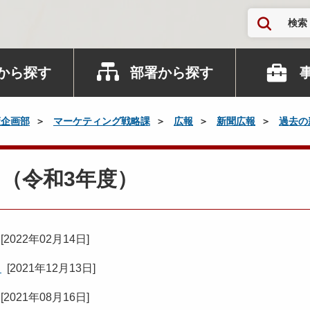
検索
から探す
部署から探す
策企画部
マーケティング戦略課
広報
新聞広報
過去の
（令和3年度）
[
2022年02月14日
]
）
[
2021年12月13日
]
[
2021年08月16日
]