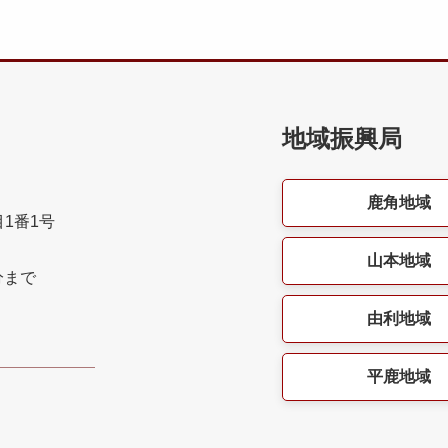
地域振興局
鹿角地域
目1番1号
山本地域
分まで
由利地域
平鹿地域