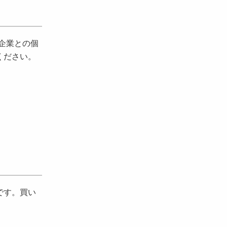
企業との個
ください。
です。買い