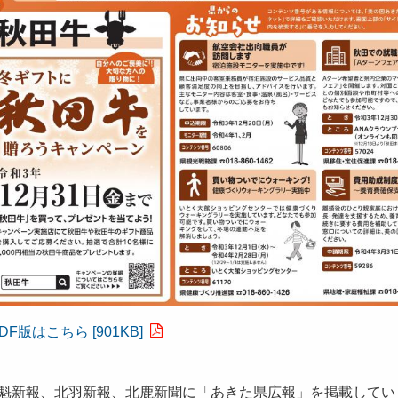
DF版はこちら [901KB]
田魁新報、北羽新報、北鹿新聞に「あきた県広報」を掲載してい