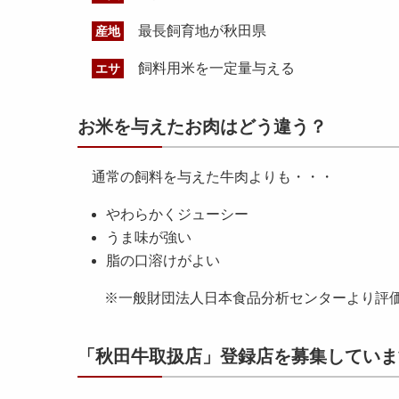
最長飼育地が秋田県
産地
飼料用米を一定量与える
エサ
お米を与えたお肉はどう違う？
通常の飼料を与えた牛肉よりも・・・
やわらかくジューシー
うま味が強い
脂の口溶けがよい
※一般財団法人日本食品分析センターより評
「秋田牛取扱店」登録店を募集していま