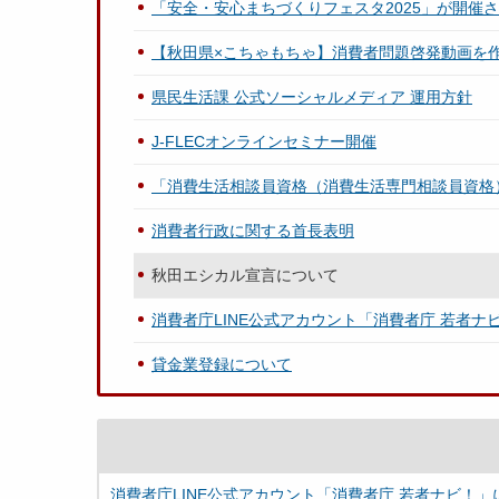
「安全・安心まちづくりフェスタ2025」が開催
【秋田県×こちゃもちゃ】消費者問題啓発動画を
県民生活課 公式ソーシャルメディア 運用方針
J-FLECオンラインセミナー開催
「消費生活相談員資格（消費生活専門相談員資格
消費者行政に関する首長表明
秋田エシカル宣言について
消費者庁LINE公式アカウント「消費者庁 若者ナ
貸金業登録について
消費者庁LINE公式アカウント「消費者庁 若者ナビ！」