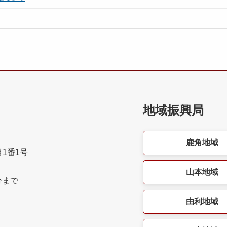
地域振興局
鹿角地域
目1番1号
山本地域
分まで
由利地域