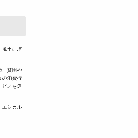
、風土に培
策、貧困や
々の消費行
ービスを選
、エシカル