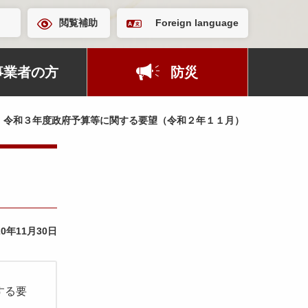
閲覧補助
Foreign language
事業者の方
防災
令和３年度政府予算等に関する要望（令和２年１１月）
20年11月30日
する要