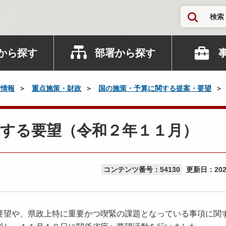
検索
から探す
部署から探す
政情報
重点施策・財政
国の施策・予算に関する提案・要望
関する要望（令和２年１１月）
コンテンツ番号：54130
更新日：
20
望や、県政上特に重要かつ喫緊の課題となっている事項に関