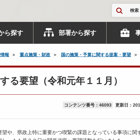
検索
から探す
部署から探す
政情報
重点施策・財政
国の施策・予算に関する提案・要望
関する要望（令和元年１１月）
コンテンツ番号：46093
更新日：
20
望や、県政上特に重要かつ喫緊の課題となっている事項に関