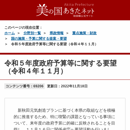
このページの現在位置：
ホーム
分野別一覧
県政情報
重点施策・財政
国の施策・予算に関する提案・要望
令和５年度政府予算等に関する要望（令和４年１１月）
令和５年度政府予算等に関する要望
（令和４年１１月）
コンテンツ番号：69206
更新日：
2022年11月18日
新秋田元気創造プランに基づく本県の取組などを積極
的に推進するため、特に喫緊の課題となっている事項に
ついて、来年度の政府予算に的確に反映されることを目
指し、１１月１６日に関係省庁へ要望活動を行いまし