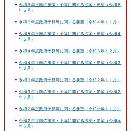
令和６年度国の施策・予算に関する提案・要望（令和５
年５月）
令和５年度政府予算等に関する要望（令和４年１１月）
令和５年度国の施策・予算に関する提案・要望（令和４
年５月）
令和４年度政府予算等に関する要望（令和３年１２月）
令和４年度国の施策・予算に関する提案・要望（令和３
年６月）
令和３年度政府予算等に関する要望（令和２年１１月）
令和３年度国の施策・予算に関する提案・要望（令和２
年７月）
令和２年度政府予算等に関する要望（令和元年１１月）
令和２年度国の施策・予算に関する提案・要望（令和元
年５月）