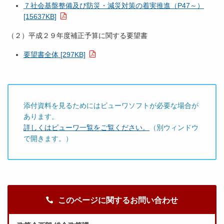
７社会基盤整備及び防災・減災対策の着実推進（P47～）
[15637KB]
（２）平成２９年度補正予算に関する要望書
要望書全体 [297KB]
添付資料を見るためにはビューワソフトが必要な場合が
あります。
詳しくはビューワ一覧をご覧ください。
（別ウィンドウ
で開きます。）
このページに関するお問い合わせ