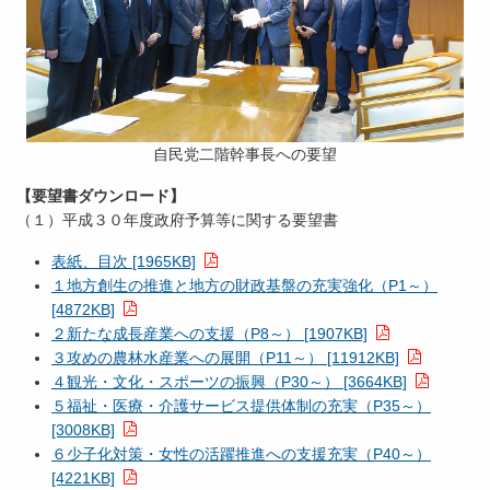
自民党二階幹事長への要望
【要望書ダウンロード】
（１）平成３０年度政府予算等に関する要望書
表紙、目次 [1965KB]
１地方創生の推進と地方の財政基盤の充実強化（P1～）
[4872KB]
２新たな成長産業への支援（P8～） [1907KB]
３攻めの農林水産業への展開（P11～） [11912KB]
４観光・文化・スポーツの振興（P30～） [3664KB]
５福祉・医療・介護サービス提供体制の充実（P35～）
[3008KB]
６少子化対策・女性の活躍推進への支援充実（P40～）
[4221KB]