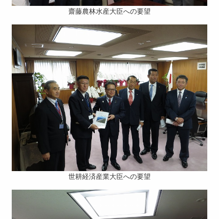
齋藤農林水産大臣への要望
世耕経済産業大臣への要望