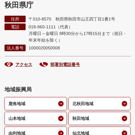
秋田県庁
住所
〒010-8570 秋田県秋田市山王四丁目1番1号
電話
018-860-1111（代表）
月曜日～金曜日 8時30分から17時15分まで
（祝日・
年末年始を除く）
法人番号
1000020050008
アクセス
部署別電話番号
地域振興局
鹿角地域
北秋田地域
山本地域
秋田地域
由利地域
仙北地域