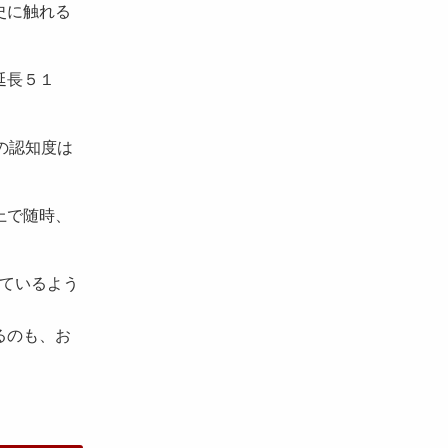
史に触れる
延長５１
の認知度は
上で随時、
れているよう
るのも、お