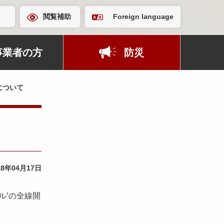
閲覧補助
Foreign language
事業者の方
防災
について
18年04月17日
ル’の全線開