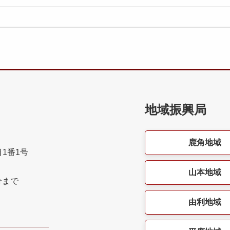
地域振興局
鹿角地域
目1番1号
山本地域
分まで
由利地域