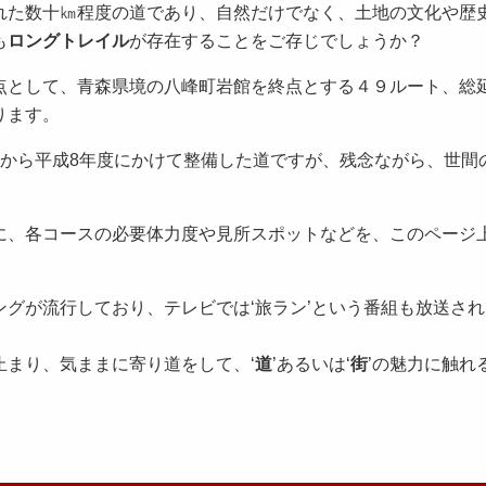
れた数十㎞程度の道であり、自然だけでなく、土地の文化や歴
も
ロングトレイル
が存在することをご存じでしょうか？
点として、青森県境の八峰町岩館を終点とする４９ルート、総
ります。
度から平成8年度にかけて整備した道ですが、残念ながら、世間
。
に、各コースの必要体力度や見所スポットなどを、このページ
グが流行しており、テレビでは‘旅ラン’という番組も放送さ
止まり、気ままに寄り道をして、‘
道
’あるいは‘
街
’の魅力に触れ