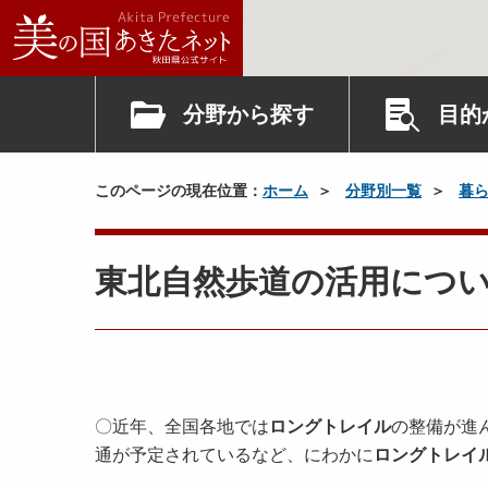
分野から探す
目的
このページの現在位置：
ホーム
分野別一覧
暮
東北自然歩道の活用につ
〇近年、全国各地では
ロングトレイル
の整備が進
通が予定されているなど、にわかに
ロングトレイ