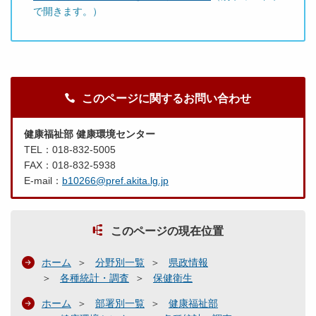
で開きます。）
このページに関するお問い合わせ
健康福祉部 健康環境センター
TEL：018-832-5005
FAX：018-832-5938
E-mail：
b10266@pref.akita.lg.jp
このページの現在位置
ホーム
分野別一覧
県政情報
各種統計・調査
保健衛生
ホーム
部署別一覧
健康福祉部