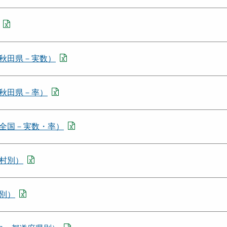
秋田県－実数）
秋田県－率）
全国－実数・率）
村別）
別）