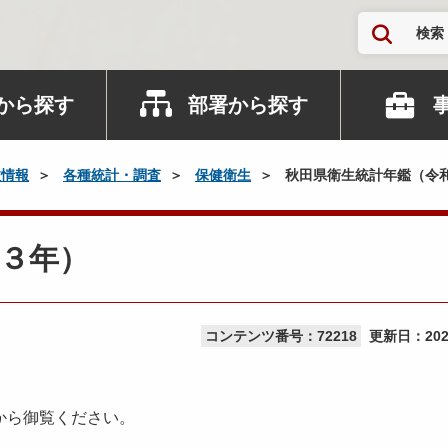
検索
から探す
部署から探す
政情報
各種統計・調査
保健衛生
秋田県衛生統計年鑑（令
３年）
コンテンツ番号：72218
更新日：
20
から御覧ください。