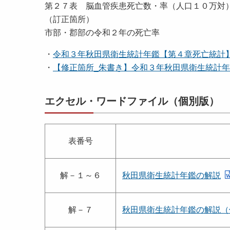
第２７表 脳血管疾患死亡数・率（人口１０万対
（訂正箇所）
市部・郡部の令和２年の死亡率
・
令和３年秋田県衛生統計年鑑【第４章死亡統計
・
【修正箇所_朱書き】令和３年秋田県衛生統計
エクセル・ワードファイル（個別版）
表番号
解－１～６
秋田県衛生統計年鑑の解説
解－７
秋田県衛生統計年鑑の解説（