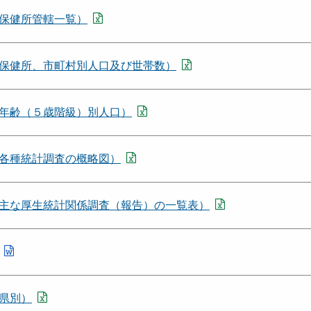
保健所管轄一覧）
保健所、市町村別人口及び世帯数）
年齢（５歳階級）別人口）
各種統計調査の概略図）
主な厚生統計関係調査（報告）の一覧表）
県別）