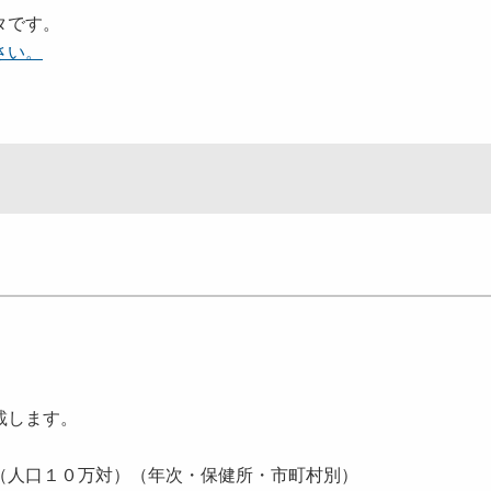
タです。
さい。
載します。
（人口１０万対）（年次・保健所・市町村別）