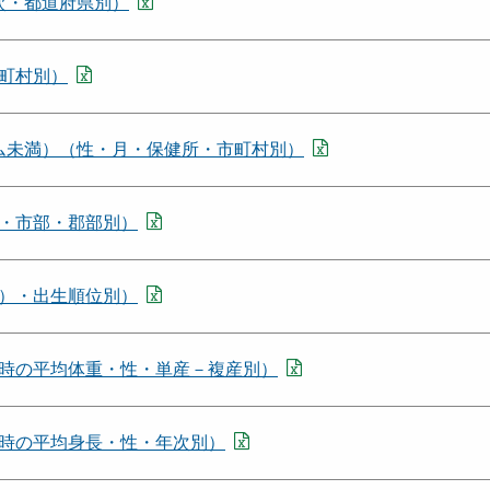
年次・都道府県別）
町村別）
ラム未満）（性・月・保健所・市町村別）
・市部・郡部別）
）・出生順位別）
時の平均体重・性・単産－複産別）
時の平均身長・性・年次別）