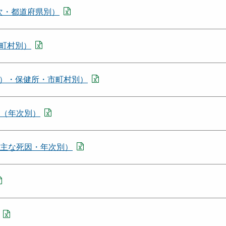
年次・都道府県別）
町村別）
）・保健所・市町村別）
）（年次別）
（主な死因・年次別）