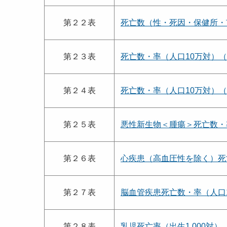
第２２表
死亡数（性・死因・保健所・
第２３表
死亡数・率（人口10万対）
第２４表
死亡数・率（人口10万対）
第２５表
悪性新生物＜腫瘍＞死亡数・
第２６表
心疾患（高血圧性を除く）死
第２７表
脳血管疾患死亡数・率（人口
第２８表
乳児死亡率（出生1,000対