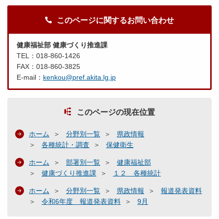
このページに関するお問い合わせ
健康福祉部 健康づくり推進課
TEL：018-860-1426
FAX：018-860-3825
E-mail：
kenkou@pref.akita.lg.jp
このページの現在位置
ホーム
分野別一覧
県政情報
各種統計・調査
保健衛生
ホーム
部署別一覧
健康福祉部
健康づくり推進課
１２ 各種統計
ホーム
分野別一覧
県政情報
報道発表資料
令和6年度 報道発表資料
9月