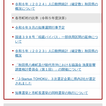
令和６年（２０２４）人口動態統計（確定数）秋田県の
概況について
各市町村の比率（令和５年度決算）
令和６年９月の知事週間行事予定
国道３９８号「稲庭バイパス」一部供用区間の延伸につ
いて
令和５年（２０２３）人口動態統計（確定数）秋田県の
概況
「秋田県八峰町及び能代市沖における協議会 漁業影響
調査検討委員会（第１回）」の開催について
「J-Startup TOHOKU」３次選定企業に県内2社が選定
されました
知事選挙と市町長選挙の同時選挙の執行について