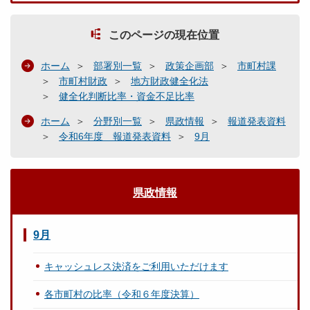
このページの現在位置
ホーム
部署別一覧
政策企画部
市町村課
市町村財政
地方財政健全化法
健全化判断比率・資金不足比率
ホーム
分野別一覧
県政情報
報道発表資料
令和6年度 報道発表資料
9月
県政情報
9月
キャッシュレス決済をご利用いただけます
各市町村の比率（令和６年度決算）