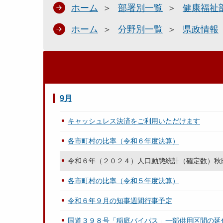
ホーム
部署別一覧
健康福祉
ホーム
分野別一覧
県政情報
9月
キャッシュレス決済をご利用いただけます
各市町村の比率（令和６年度決算）
令和６年（２０２４）人口動態統計（確定数）秋
各市町村の比率（令和５年度決算）
令和６年９月の知事週間行事予定
国道３９８号「稲庭バイパス」一部供用区間の延