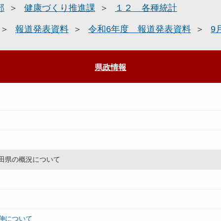
部
健康づくり推進課
１２ 各種統計
報道発表資料
令和6年度 報道発表資料
9
県政情報
田県の概況について
伸について