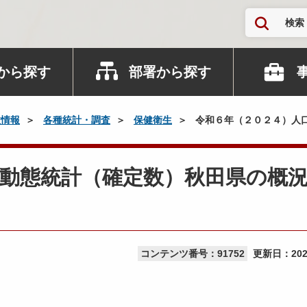
検索
から探す
部署から探す
政情報
各種統計・調査
保健衛生
令和６年（２０２４）人
口動態統計（確定数）秋田県の概
コンテンツ番号：91752
更新日：
20