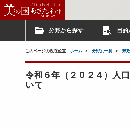
分野から探す
目的
このページの現在位置：
ホーム
分野別一覧
県
令和６年（２０２４）人
いて