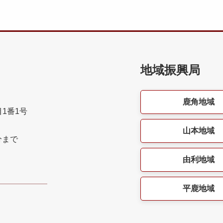
地域振興局
鹿角地域
目1番1号
山本地域
分まで
由利地域
平鹿地域