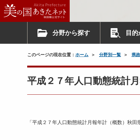
分野から探す
目的
このページの現在位置：
ホーム
分野別一覧
県
平成２７年人口動態統計月
「平成２７年人口動態統計月報年計（概数）秋田