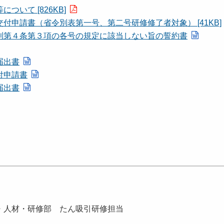
いて [826KB]
申請書（省令別表第一号、第二号研修修了者対象） [41KB]
則第４条第３項の各号の規定に該当しない旨の誓約書
届出書
付申請書
届出書
・人材・研修部 たん吸引研修担当