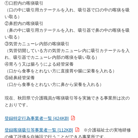
①口腔内の喀痰吸引
（口の中に吸引用カテーテルを入れ、吸引器で口の中の喀痰を吸
い取る）
②鼻腔内の喀痰吸引
（鼻の中に吸引用カテーテルを入れ、吸引器で鼻の中の喀痰を吸
い取る）
③気管カニューレ内部の喀痰吸引
（気管切開している方の気管カニューレ内に吸引カテーテルを入
れ、吸引器でカニューレ内部の喀痰を吸い取る）
④胃ろう又は腸ろうによる経管栄養
（口から食事をとれない方に直接胃や腸に栄養を入れる）
⑤経鼻経管栄養
（口から食事をとれない方に鼻から栄養を入れる）
現在、秋田県で介護職員が喀痰吸引等を実施できる事業所は次の
とおりです。
登録特定行為事業者一覧 [424KB]
登録喀痰吸引等事業者一覧 [112KB]
※介護福祉士の実地研修
の修了評価を自施設で行うことができる事業所です。