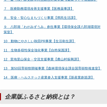
７ 医療勤務環境改善支援事業【医務薬事課】
８ 安全・安心なまちづくり事業【県民生活課】
９ 八郎湖「わがみずうみ」創生事業【環境保全課八郎湖環境対
策室】
10 動物にやさしい秋田PR事業【生活衛生課】
11 生物多様性保全強化事業【自然保護課】
12 里地里山保全・交流支援事業【農山村振興課】
13 第50回育樹祭開催事業【森林環境保全課全国育樹祭推進室】
14 医療・ヘルステック産業参入支援事業【新産業創造課】
企
業版ふるさと納税とは？