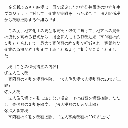
企業版ふるさと納税は、国が認定した地方公共団体の地方創生
プロジェクトに対して、企業が寄附を行った場合に、法人関係税
から税額控除する仕組みです。
この度、地方創生の更なる充実・強化に向けて、地方への資金
の流れを高める観点から、損金算入による節税効果（寄付額の約
３割）と合わせて、最大で寄付額の約９割が軽減され、実質的な
企業の負担が約１割まで圧縮されるように制度が見直されまし
た。
【税目ごとの特例措置の内容】
①法人住民税
寄附額の４割を税額控除。（法人住民税法人税割額の20％が上
限）
②法人税
法人住民税で４割に達しない場合、その残額を税額控除。ただ
し、寄付額の１割を限度。（法人税額の５％が上限）
③法人事業税
寄附額の２割を税額控除。（法人事業税額の20％が上限）