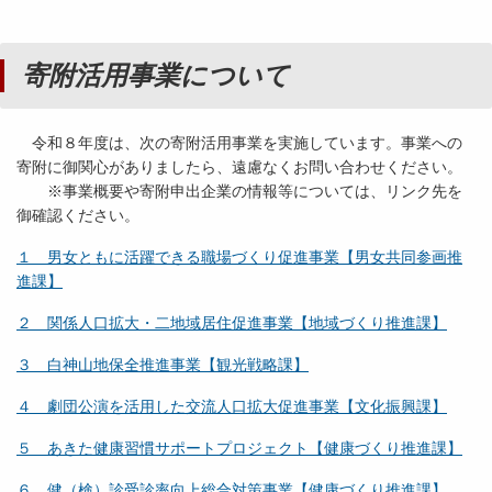
寄附活用事業について
令和８年度は、次の寄附活用事業を実施しています。事業への
寄附に御関心がありましたら、遠慮なくお問い合わせください。
※事業概要や寄附申出企業の情報等については、リンク先を
御確認ください。
１ 男女ともに活躍できる職場づくり促進事業【男女共同参画推
進課】
２ 関係人口拡大・二地域居住促進事業【地域づくり推進課】
３ 白神山地保全推進事業【観光戦略課】
４ 劇団公演を活用した交流人口拡大促進事業【文化振興課】
５ あきた健康習慣サポートプロジェクト【健康づくり推進課】
６ 健（検）診受診率向上総合対策事業【健康づくり推進課】