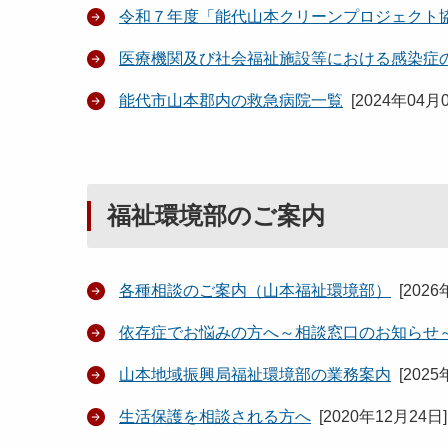
令和７年度「能代山本クリーンプロジェクト
医療機関及び社会福祉施設等における感染症
能代市山本郡内の救急病院一覧
[
2024年04月
福祉環境部のご案内
各種相談のご案内（山本福祉環境部）
[
2026
依存症でお悩みの方へ～相談窓口のお知らせ
山本地域振興局福祉環境部の業務案内
[
2025
生活保護を相談される方へ
[
2020年12月24日
]