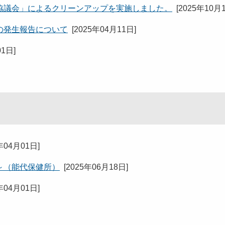
協議会」によるクリーンアップを実施しました。
[
2025年10月
の発生報告について
[
2025年04月11日
]
01日
]
年04月01日
]
～（能代保健所）
[
2025年06月18日
]
年04月01日
]