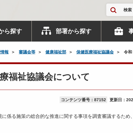
検索
から探す
部署から探す
政情報
審議会等
健康福祉部
保健医療福祉協議会
令和
医療福祉協議会について
コンテンツ番号：87152
更新日：
20
に係る施策の総合的な推進に関する事項を調査審議するため