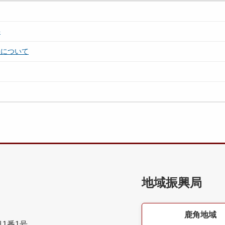
料
催について
地域振興局
鹿角地域
目1番1号