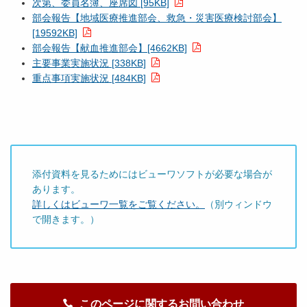
次第、委員名簿、座席図 [95KB]
部会報告【地域医療推進部会、救急・災害医療検討部会】
[19592KB]
部会報告【献血推進部会】[4662KB]
主要事業実施状況 [338KB]
重点事項実施状況 [484KB]
添付資料を見るためにはビューワソフトが必要な場合が
あります。
詳しくはビューワ一覧をご覧ください。
（別ウィンドウ
で開きます。）
このページに関するお問い合わせ