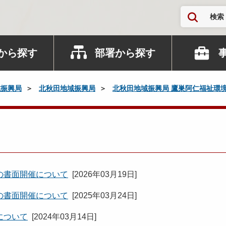
検索
から探す
部署から探す
域振興局
北秋田地域振興局
北秋田地域振興局 鷹巣阿仁福祉環
の書面開催について
[
2026年03月19日
]
の書面開催について
[
2025年03月24日
]
について
[
2024年03月14日
]