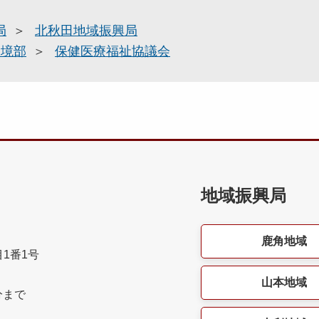
局
北秋田地域振興局
環境部
保健医療福祉協議会
地域振興局
鹿角地域
目1番1号
山本地域
分まで