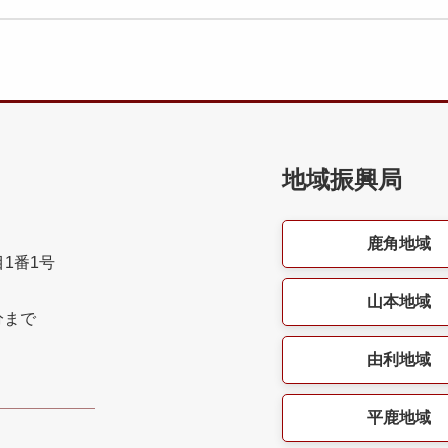
地域振興局
鹿角地域
目1番1号
山本地域
分まで
由利地域
平鹿地域