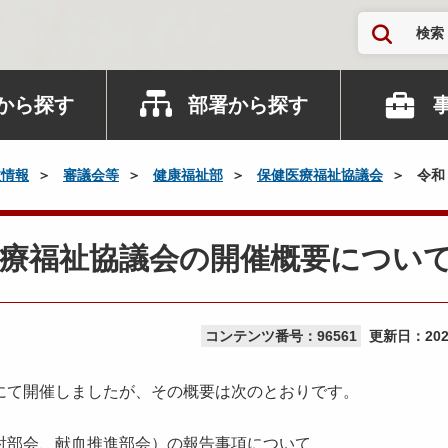
検索
から探す
部署から探す
政情報
審議会等
健康福祉部
保健医療福祉協議会
令和
医療福祉協議会の開催概要につい
コンテンツ番号：96561
更新日：
20
て開催しましたが、その概要は次のとおりです。
討部会、献血推進部会）の報告事項について