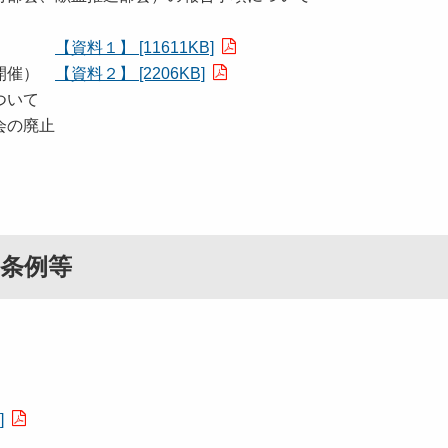
月開催）
【資料１】 [11611KB]
開催）
【資料２】 [2206KB]
ついて
会の廃止
条例等
]