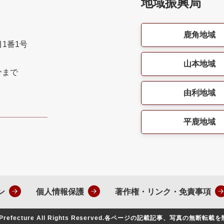
地域振興局
鹿角地域
目1番1号
山本地域
分まで
由利地域
平鹿地域
ン
個人情報保護
著作権・リンク・免責事項
Prefecture All Rights Reserved.
各ページの記載記事、写真の無断転載を