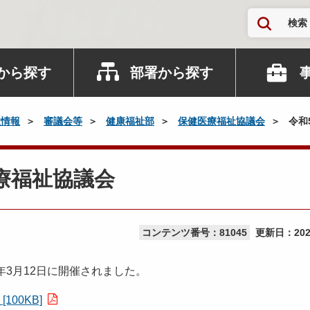
検索
から探す
部署から探す
政情報
審議会等
健康福祉部
保健医療福祉協議会
令和
療福祉協議会
コンテンツ番号：81045
更新日：
20
年3月12日に開催されました。
00KB]