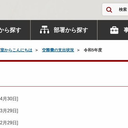
検索
から探す
部署から探す
事室からこんにちは
交際費の支出状況
令和5年度
04月30日
]
03月29日
]
02月29日
]