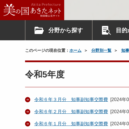
分野から探す
目的
このページの現在位置：
ホーム
分野別一覧
知
令和5年度
令和６年３月分 知事副知事交際費
[
2024年
令和６年２月分 知事副知事交際費
[
2024年
令和６年１月分 知事副知事交際費
[
2024年