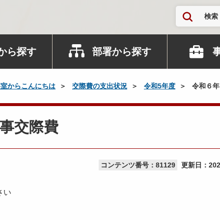
検索
から探す
部署から探す
事室からこんにちは
交際費の支出状況
令和5年度
令和６年
事交際費
コンテンツ番号：81129
更新日：
20
さい