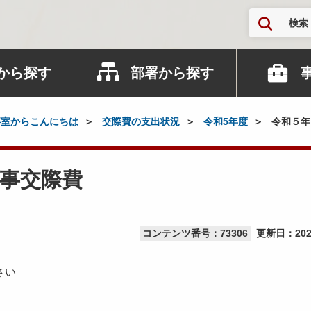
検索
から探す
部署から探す
事室からこんにちは
交際費の支出状況
令和5年度
令和５年
事交際費
コンテンツ番号：73306
更新日：
20
さい