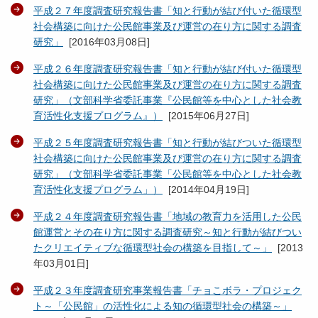
平成２７年度調査研究報告書「知と行動が結び付いた循環型
社会構築に向けた公民館事業及び運営の在り方に関する調査
研究」
[
2016年03月08日
]
平成２６年度調査研究報告書「知と行動が結び付いた循環型
社会構築に向けた公民館事業及び運営の在り方に関する調査
研究」（文部科学省委託事業『公民館等を中心とした社会教
育活性化支援プログラム』）
[
2015年06月27日
]
平成２５年度調査研究報告書「知と行動が結びついた循環型
社会構築に向けた公民館事業及び運営の在り方に関する調査
研究」（文部科学省委託事業「公民館等を中心とした社会教
育活性化支援プログラム」）
[
2014年04月19日
]
平成２４年度調査研究報告書「地域の教育力を活用した公民
館運営とその在り方に関する調査研究～知と行動が結びつい
たクリエイティブな循環型社会の構築を目指して～」
[
2013
年03月01日
]
平成２３年度調査研究事業報告書「チョこボラ・プロジェク
ト～「公民館」の活性化による知の循環型社会の構築～」