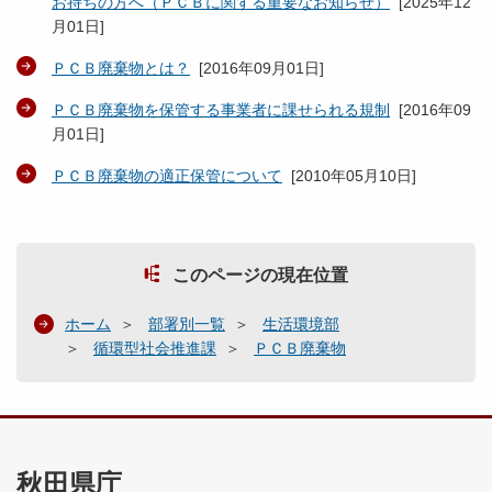
お持ちの方へ（ＰＣＢに関する重要なお知らせ）
[
2025年12
月01日
]
ＰＣＢ廃棄物とは？
[
2016年09月01日
]
ＰＣＢ廃棄物を保管する事業者に課せられる規制
[
2016年09
月01日
]
ＰＣＢ廃棄物の適正保管について
[
2010年05月10日
]
このページの現在位置
ホーム
部署別一覧
生活環境部
循環型社会推進課
ＰＣＢ廃棄物
秋田県庁