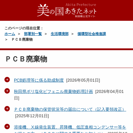
このページの現在位置：
ホーム
部署別一覧
生活環境部
循環型社会推進課
ＰＣＢ廃棄物
ＰＣＢ廃棄物
PCB処理等に係る助成制度
[
2026年05月01日
]
秋田県ポリ塩化ビフェニル廃棄物処理計画
[
2026年04月01
日
]
ＰＣＢ廃棄物の保管状況等の届出について（記入要領改正）
[
2025年12月01日
]
溶接機、Ⅹ線発生装置、昇降機、低圧進相コンデンサー等を