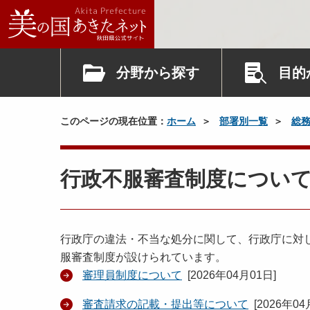
分野から探す
目的
このページの現在位置：
ホーム
部署別一覧
総
行政不服審査制度につい
行政庁の違法・不当な処分に関して、行政庁に対
服審査制度が設けられています。
審理員制度について
[
2026年04月01日
]
審査請求の記載・提出等について
[
2026年04