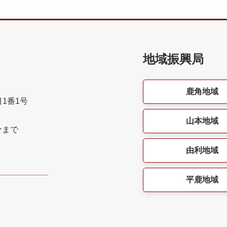
地域振興局
鹿角地域
目1番1号
山本地域
分まで
由利地域
平鹿地域