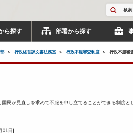
検索
から探す
部署から探す
務部
行政経営課文書法務室
行政不服審査制度
行政不服審
て
し国民が見直しを求めて不服を申し立てることができる制度と
月01日
]