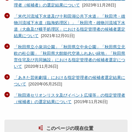
理者（候補者）の選定結果について
[
2023年11月28日
]
「米代川流域下水道及び十和田湖公共下水道」「秋田湾・雄
物川流域下水道（臨海処理区）」「秋田湾・雄物川流域下水
道（大曲及び横手処理区」における指定管理者の候補者選定
結果について
[
2021年12月01日
]
「秋田県立小泉潟公園」「秋田県立中央公園」「秋田県立北
欧の杜公園」「秋田県大館能代空港ふれあい緑地」「秋田県
営住宅及び共同施設」における指定管理者の候補者選定につ
いて
[
2020年11月26日
]
「あきた芸術劇場」における指定管理者の候補者選定結果に
ついて
[
2020年05月25日
]
「秋田港セリオンリスタ及びイベント広場等」の指定管理者
（候補者）の選定結果について
[
2019年11月26日
]
このページの現在位置