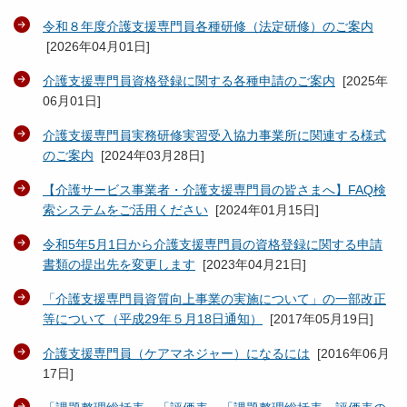
令和８年度介護支援専門員各種研修（法定研修）のご案内
[
2026年04月01日
]
介護支援専門員資格登録に関する各種申請のご案内
[
2025年
06月01日
]
介護支援専門員実務研修実習受入協力事業所に関連する様式
のご案内
[
2024年03月28日
]
【介護サービス事業者・介護支援専門員の皆さまへ】FAQ検
索システムをご活用ください
[
2024年01月15日
]
令和5年5月1日から介護支援専門員の資格登録に関する申請
書類の提出先を変更します
[
2023年04月21日
]
「介護支援専門員資質向上事業の実施について」の一部改正
等について（平成29年５月18日通知）
[
2017年05月19日
]
介護支援専門員（ケアマネジャー）になるには
[
2016年06月
17日
]