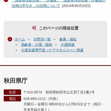
「課題整理総括表」「評価表」「課題整理総括表・評価表の
活用の手引き」の活用について
[
2014年06月24日
]
このページの現在位置
ホーム
分野別一覧
健康・福祉
高齢者・介護・国保
介護関連
介護支援専門員（ケアマネジャー）関連
秋田県庁
住所
〒010-8570 秋田県秋田市山王四丁目1番1号
電話
018-860-1111（代表）
月曜日～金曜日 8時30分から17時15分まで
（祝日・
年末年始を除く）