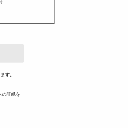
付
きます。
ちの証紙を