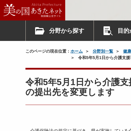
分野から探す
目的
このページの現在位置：
ホーム
分野別一覧
健
令和5年5月1日から介護支
令和5年5月1日から介護
の提出先を変更します
介護保険法の規定に基づき、県が実施している介