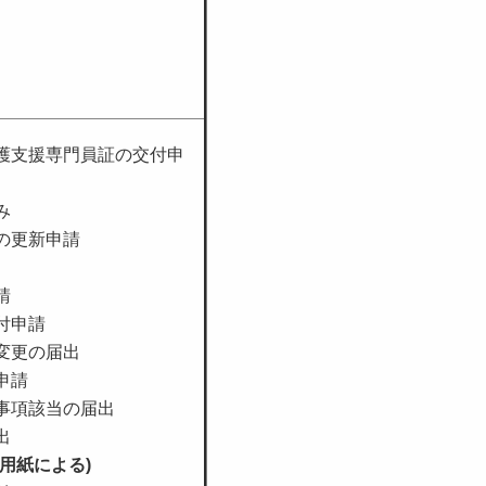
護支援専門員証の交付申
み
の更新申請
請
付申請
変更の届出
申請
事項該当の届出
出
込用紙による)