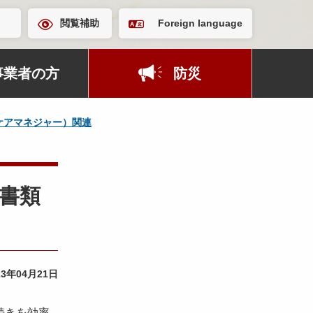
閲覧補助
Foreign language
事業者の方
防災
ケアマネジャー）関連
請書類
23年04月21日
続きを効率