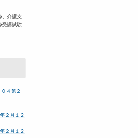
修、介護支
修受講試験
７０４第２
７年２月１２
７年２月１２