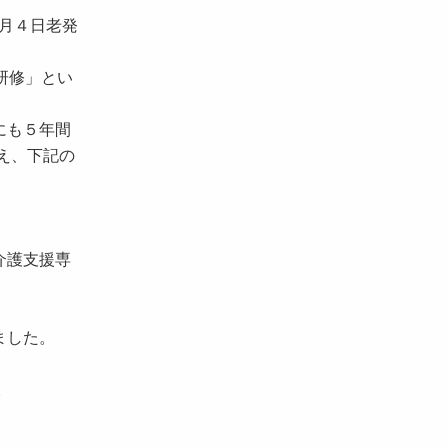
月４日老発
研修」とい
にも５年間
え、下記の
介護支援専
ました。
。