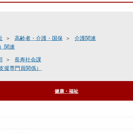
祉
高齢者・介護・国保
介護関連
）関連
部
長寿社会課
支援専門員関係）
健康・福祉