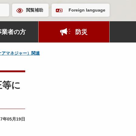
閲覧補助
Foreign language
事業者の方
防災
ケアマネジャー）関連
正等に
17年05月19日