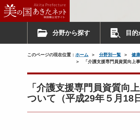
分野から探す
目的
このページの現在位置：
ホーム
分野別一覧
健
「介護支援専門員資質向上事
「介護支援専門員資質向
ついて（平成29年５月18