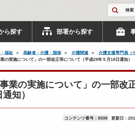
検索
から探す
部署から探す
康・福祉
高齢者・介護・国保
介護関連
介護支援専門員（
業の実施について」の一部改正等について（平成29年５月18日通知）
上事業の実施について」の一部改
日通知）
コンテンツ番号：8599
更新日：
20