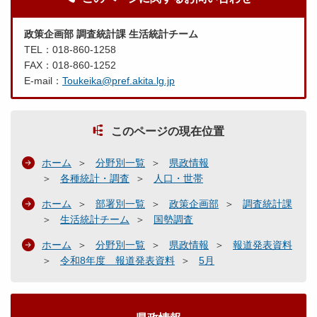
政策企画部 調査統計課 生活統計チーム
TEL：018-860-1258
FAX：018-860-1252
E-mail：
Toukeika@pref.akita.lg.jp
このページの現在位置
ホーム
分野別一覧
県政情報
各種統計・調査
人口・世帯
ホーム
部署別一覧
政策企画部
調査統計課
生活統計チーム
国勢調査
ホーム
分野別一覧
県政情報
報道発表資料
令和8年度 報道発表資料
5月