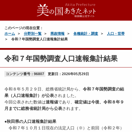
このページの現在位置：
ホーム
分野別一覧
県政情報
各種統計・調査
人口・世帯
令和７年国勢調査人口速報集計結果
令和７年国勢調査人口速報集計結果
コンテンツ番号：96807
更新日：
2026年05月29日
令和８年５月２９日、総務省統計局から、
令和７年国勢調査の結
果（人口速報集計）が公表
されました。
今回公表された数値は
速報値
であり、
確定値は今後、令和８年９
月までに総務省統計局から公表
されます。
●秋田県の人口速報集計結果
令和７年１０月１日現在の法定人口（※）と前回（令和２年）