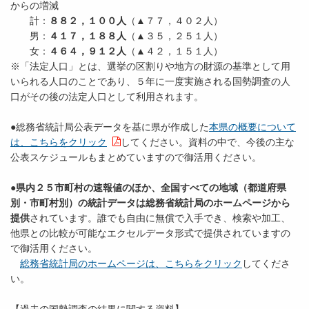
からの増減
計：
８８２，１００人
（▲７７，４０２人）
男：
４１７，１８８人
（▲３５，２５１人）
女：
４６４，９１２人
（▲４２，１５１人）
※「法定人口」とは、選挙の区割りや地方の財源の基準として用
いられる人口のことであり、５年に一度実施される国勢調査の人
口がその後の法定人口として利用されます。
●総務省統計局公表データを基に県が作成した
本県の概要について
は、こちらをクリック
してください。資料の中で、今後の主な
公表スケジュールもまとめていますので御活用ください。
●
県内２５市町村の速報値のほか、全国すべての地域（都道府県
別・市町村別）の統計データは総務省統計局のホームページから
提供
されています。誰でも自由に無償で入手でき、検索や加工、
他県との比較が可能なエクセルデータ形式で提供されていますの
で御活用ください。
総務省統計局のホームページは、こちらをクリック
してくださ
い。