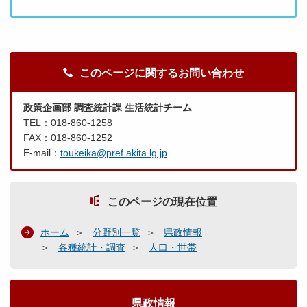
このページに関するお問い合わせ
政策企画部 調査統計課 生活統計チーム
TEL：018-860-1258
FAX：018-860-1252
E-mail：
toukeika@pref.akita.lg.jp
このページの現在位置
ホーム
分野別一覧
県政情報
各種統計・調査
人口・世帯
県政情報