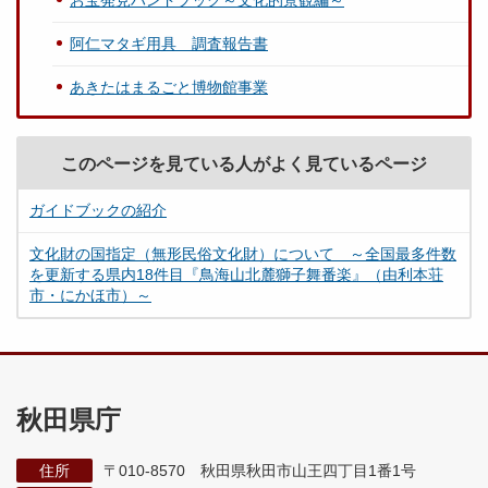
お宝発見ハンドブック～文化的景観編～
阿仁マタギ用具 調査報告書
あきたはまるごと博物館事業
このページを見ている人がよく見ているページ
ガイドブックの紹介
文化財の国指定（無形民俗文化財）について ～全国最多件数
を更新する県内18件目『鳥海山北麓獅子舞番楽』（由利本荘
市・にかほ市）～
秋田県庁
住所
〒010-8570 秋田県秋田市山王四丁目1番1号