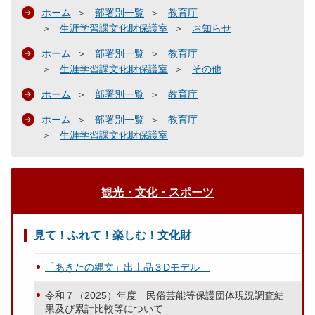
ホーム
部署別一覧
教育庁
生涯学習課文化財保護室
お知らせ
ホーム
部署別一覧
教育庁
生涯学習課文化財保護室
その他
ホーム
部署別一覧
教育庁
ホーム
部署別一覧
教育庁
生涯学習課文化財保護室
観光・文化・スポーツ
見て！ふれて！楽しむ！文化財
「あきたの縄文」出土品３Dモデル
令和７（2025）年度 民俗芸能等保護団体現況調査結
果及び累計比較等について