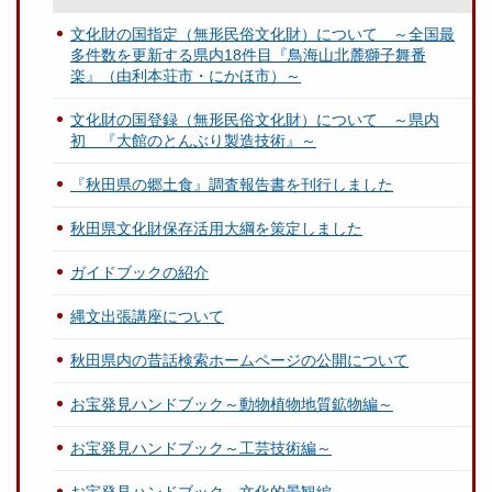
文化財の国指定（無形民俗文化財）について ～全国最
多件数を更新する県内18件目『鳥海山北麓獅子舞番
楽』（由利本荘市・にかほ市）～
文化財の国登録（無形民俗文化財）について ～県内
初 『大館のとんぶり製造技術』～
『秋田県の郷土食』調査報告書を刊行しました
秋田県文化財保存活用大綱を策定しました
ガイドブックの紹介
縄文出張講座について
秋田県内の昔話検索ホームページの公開について
お宝発見ハンドブック～動物植物地質鉱物編～
お宝発見ハンドブック～工芸技術編～