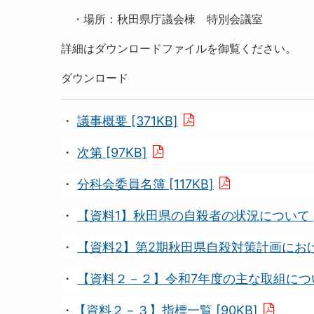
・場所：秋田県庁議会棟 特別会議室
詳細はダウンロードファイルを御覧ください。
ダウンロード
・
議事概要 [371KB]
・
次第 [97KB]
・
分科会委員名簿 [117KB]
・
【資料1】秋田県の自殺者の状況について [3
・
【資料2】第2期秋田県自殺対策計画における
・
【資料２－２】令和7年度の主な取組について
・
【資料２－３】指標一覧 [90KB]