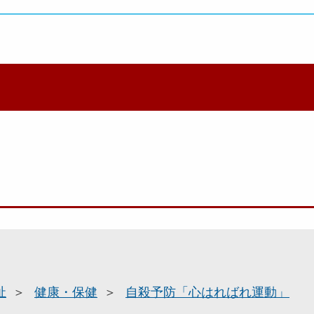
祉
健康・保健
自殺予防「心はればれ運動」