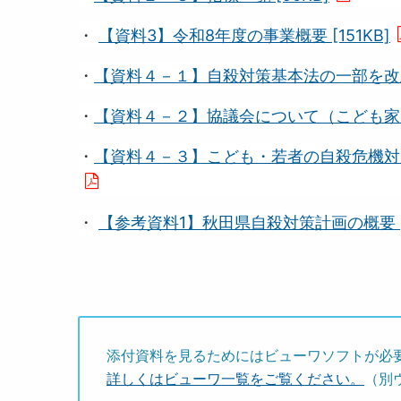
・
【資料3】令和8年度の事業概要 [151KB]
・
【資料４－１】自殺対策基本法の一部を改正す
・
【資料４－２】協議会について（こども家庭庁
・
【資料４－３】こども・若者の自殺危機対応
・
【参考資料1】秋田県自殺対策計画の概要 [3
添付資料を見るためにはビューワソフトが必
詳しくはビューワ一覧をご覧ください。
（別