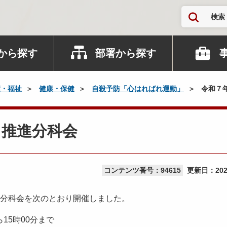
検索
から探す
部署から探す
康・福祉
健康・保健
自殺予防「心はればれ運動」
令和７
り推進分科会
コンテンツ番号：94615
更新日：
20
分科会を次のとおり開催しました。
15時00分まで