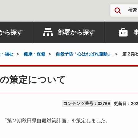
検索
から探す
部署から探す
康・福祉
健康・保健
自殺予防「心はればれ運動」
第２期
画の策定について
コンテンツ番号：32769
更新日：
20
、「第２期秋田県自殺対策計画」を策定しました。