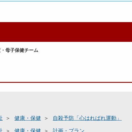
策・母子保健チーム
祉
健康・保健
自殺予防「心はればれ運動」
祉
健康・保健
計画・プラン