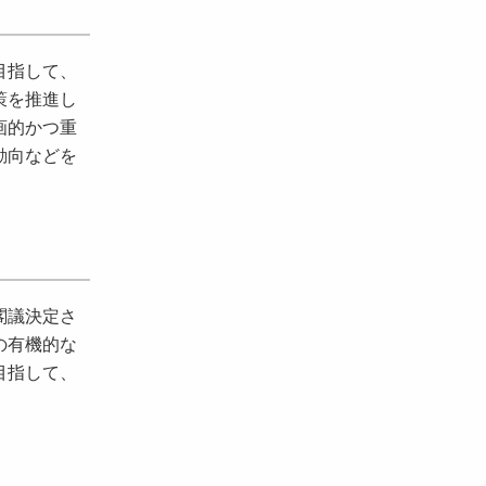
目指して、
策を推進し
画的かつ重
動向などを
閣議決定さ
の有機的な
目指して、