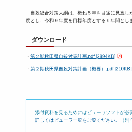
自殺総合対策大綱は、概ね５年を目途に見直しが
度とし、令和９年度を目標年度とする５年間とし
ダウンロード
・
第２期秋田県自殺対策計画.pdf [2894KB]
・
第２期秋田県自殺対策計画（概要）.pdf [210KB]
添付資料を見るためにはビューワソフトが必
詳しくはビューワ一覧をご覧ください。
（別