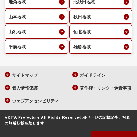
鹿角地域
北秋田地域
山本地域
秋田地域
由利地域
仙北地域
平鹿地域
雄勝地域
サイトマップ
ガイドライン
個人情報保護
著作権・リンク・免責事項
ウェブアクセシビリティ
AKITA Prefecture All Rights Reserved.
各ページの記載記事、写真
の無断転載を禁じます