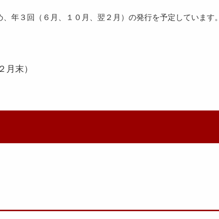
め、年３回（６月、１０月、翌２月）の発行を予定しています
）
）
２月末）