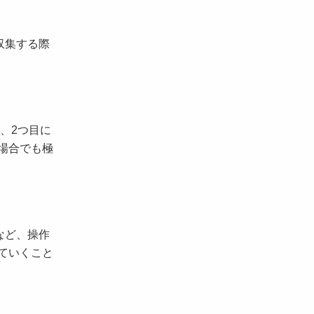
収集する際
、2つ目に
の場合でも極
など、操作
ていくこと