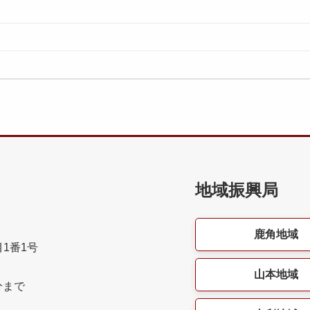
地域振興局
鹿角地域
目1番1号
山本地域
分まで