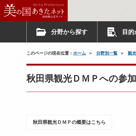
分野から探す
目的
このページの現在位置：
ホーム
分野別一覧
観
秋田県観光ＤＭＰへの参
秋田県観光ＤＭＰの概要はこちら