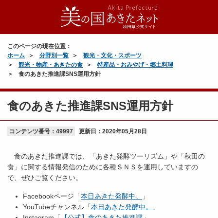
このページの現在位置：
ホーム
分野別一覧
観光・文化・スポーツ
観光・物産・あきたの食
特産品・おみやげ・郷土料理
食のあきた推進課SNS運用方針
食のあきた推進課SNS運用方針
コンテンツ番号：49997
更新日：
2020年05月28日
食のあきた推進課では、「あきた発酵ツーリズム」や「秋田の
食」に関する情報発信のために各種ＳＮＳを運用していますの
で、ぜひご覧ください。
Facebookページ「
本日あきた発酵中。
」
YouTubeチャンネル「
本日あきた発酵中。
」
Instagram「
【公式】食のあきた推進課
」